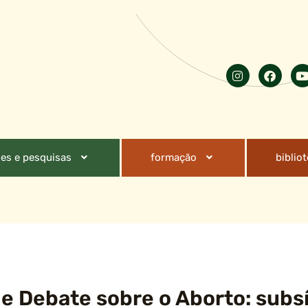
es e pesquisas
formação
biblio
e Debate sobre o Aborto: subsí