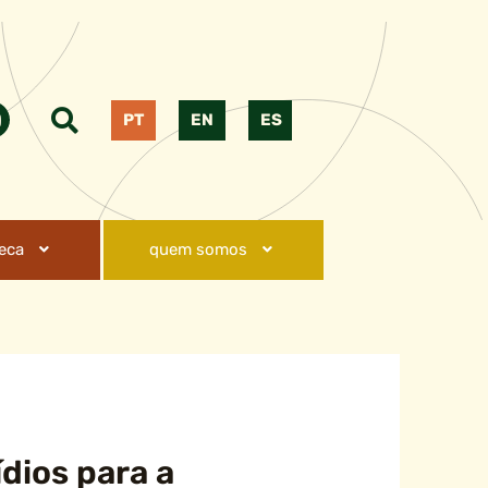
PT
EN
ES
teca
quem somos
dios para a