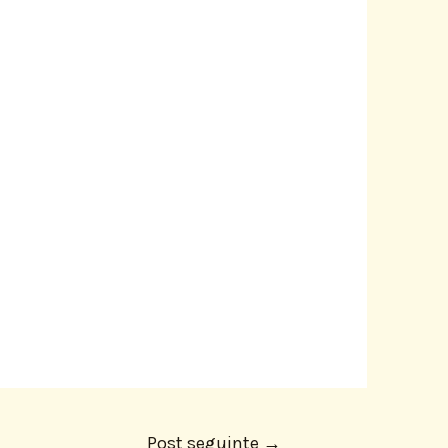
Post seguinte
→