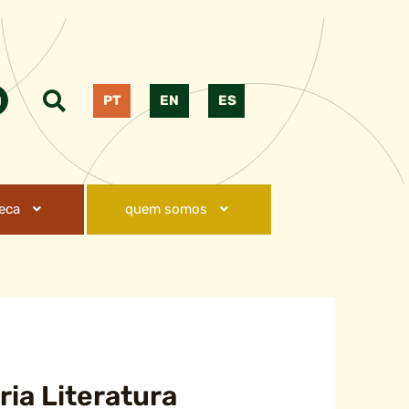
PT
EN
ES
teca
quem somos
ria Literatura