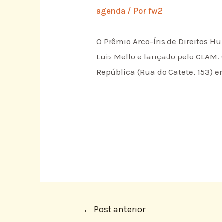
agenda
/ Por
fw2
O Prêmio Arco-Íris de Direitos H
Luis Mello e lançado pelo CLAM.
República (Rua do Catete, 153) e
←
Post anterior