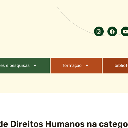
es e pesquisas
formação
biblio
 de Direitos Humanos na catego