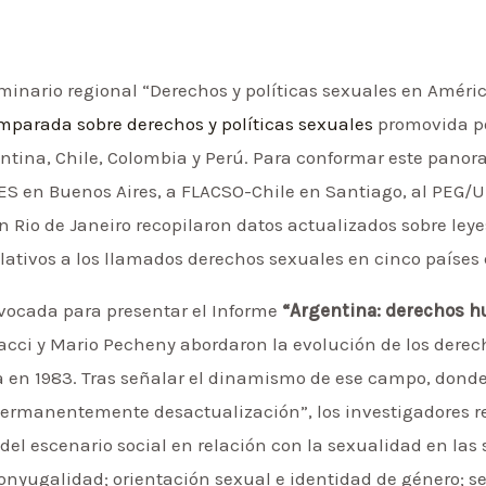
minario regional “Derechos y políticas sexuales en Améri
mparada sobre derechos y políticas sexuales
promovida po
entina, Chile, Colombia y Perú. Para conformar este panor
DES en Buenos Aires, a FLACSO-Chile en Santiago, al P
 Rio de Janeiro recopilaron datos actualizados sobre leye
lativos a los llamados derechos sexuales en cinco países 
vocada para presentar el Informe
“Argentina: derechos 
racci y Mario Pecheny abordaron la evolución de los derec
a en 1983. Tras señalar el dinamismo de ese campo, donde
permanentemente desactualización”, los investigadores r
 del escenario social en relación con la sexualidad en la
 conyugalidad; orientación sexual e identidad de género; s