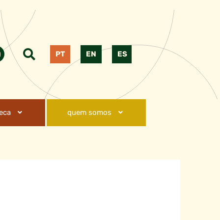
PT
EN
ES
teca
quem somos