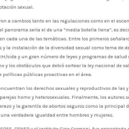
lotación sexual.
rieron a cambios tanto en las regulaciones como en el esc
l panorama sería el de una “media botella llena”, es dec
 cada una de las temáticas. Entre los primeros señalaron 
os y la instalación de la diversidad sexual como tema de
VIH/sida y un gran número de leyes y programas de salud 
o y los obstáculos que debió sortear la ley nacional de s
 políticas públicas proactivas en el área.
ncuentran los derechos sexuales y reproductivos de las y
 parejas homo y heterosexuales. Finalmente, los autores s
razo y la garantía de abortos seguros como la principal d
r una verdadera igualdad entre hombres y mujeres.
EDES, CENEP y el Instituto Gino Germani, fue presentada 