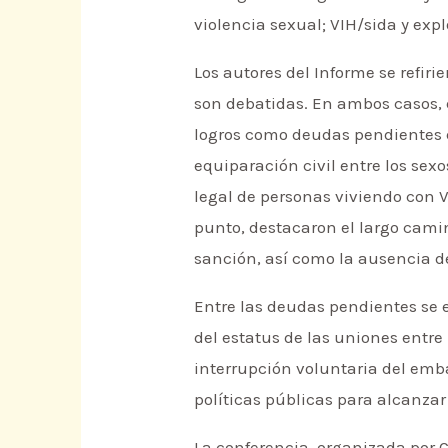
violencia sexual; VIH/sida y exp
Los autores del Informe se refi
son debatidas. En ambos casos, e
logros como deudas pendientes en
equiparación civil entre los sex
legal de personas viviendo con 
punto, destacaron el largo camin
sanción, así como la ausencia de
Entre las deudas pendientes se e
del estatus de las uniones entre
interrupción voluntaria del emba
políticas públicas para alcanza
La conferencia, organizada por C