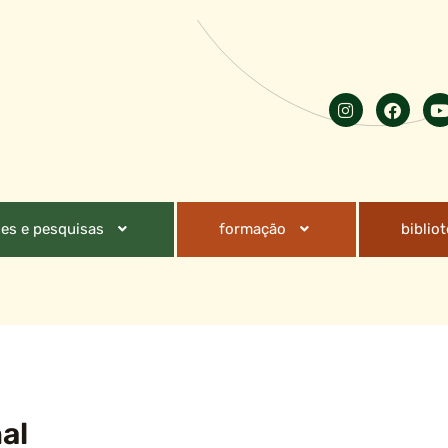
es e pesquisas
formação
biblio
al