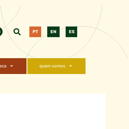
PT
EN
ES
teca
quem somos