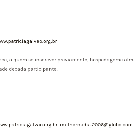
ww.patriciagalvao.org.br
rece, a quem se inscrever previamente, hospedageme almo
dade decada participante.
ww.patriciagalvao.org.br
,
mulhermidia.2006@globo.com