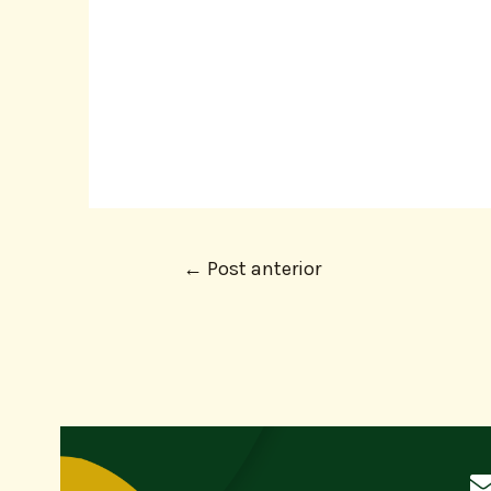
←
Post anterior