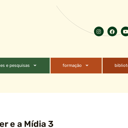
es e pesquisas
formação
biblio
r e a Mídia 3