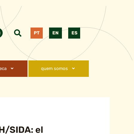
PT
EN
ES
teca
quem somos
H/SIDA: el