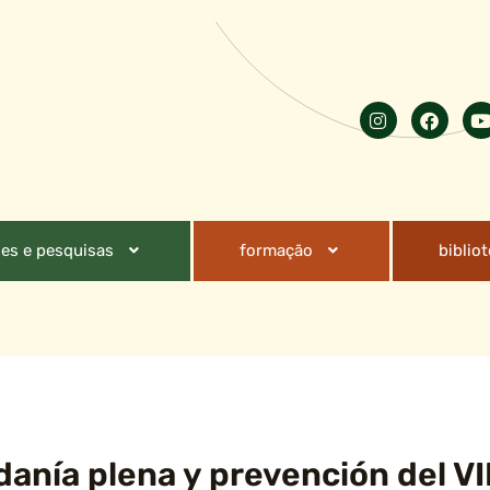
es e pesquisas
formação
biblio
anía plena y prevención del VI