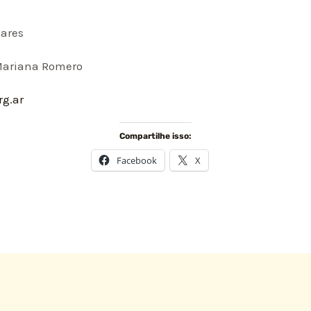
lares
 Mariana Romero
rg.ar
Compartilhe isso:
Facebook
X