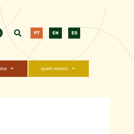
PT
EN
ES
teca
quem somos