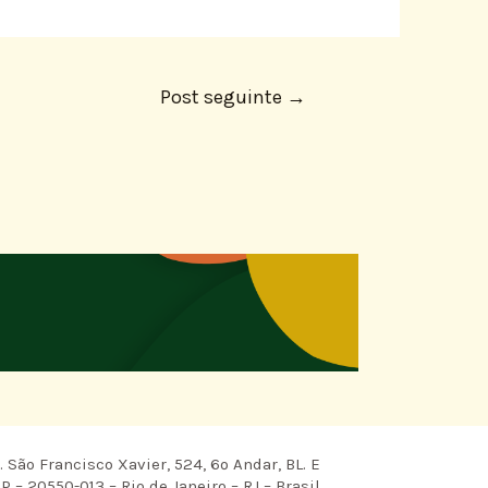
Post seguinte
→
 São Francisco Xavier, 524, 6º Andar, BL. E
P – 20550-013 – Rio de Janeiro – RJ – Brasil