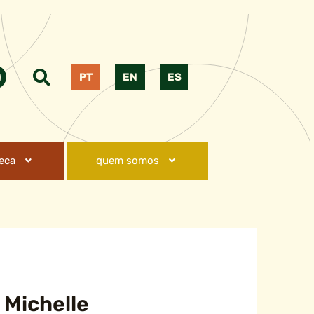
PT
EN
ES
teca
quem somos
 Michelle