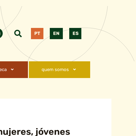
PT
EN
ES
teca
quem somos
mujeres, jóvenes