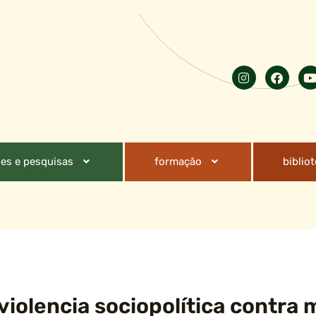
es e pesquisas
formação
biblio
violencia sociopolítica contra 