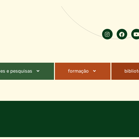
es e pesquisas
formação
biblio