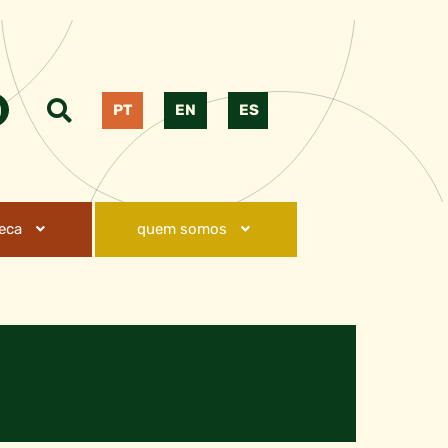
PT
EN
ES
teca
quem somos