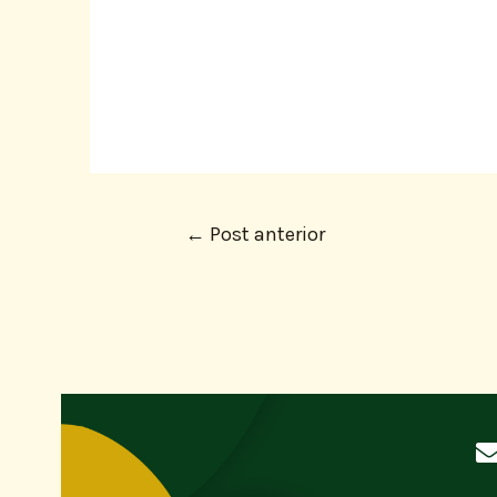
←
Post anterior