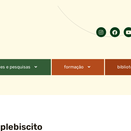
es e pesquisas
formação
biblio
 plebiscito