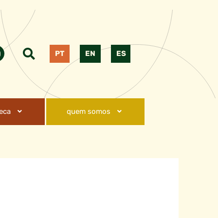
PT
EN
ES
teca
quem somos