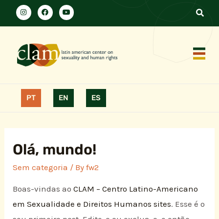
PT
EN
ES
Olá, mundo!
Sem categoria
/ By
fw2
Boas-vindas ao
CLAM – Centro Latino-Americano
em Sexualidade e Direitos Humanos sites
. Esse é o
seu primeiro post. Edite-o ou exclua-o, e então