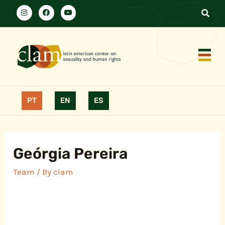
PT
EN
ES
Geórgia Pereira
Team
/ By
clam