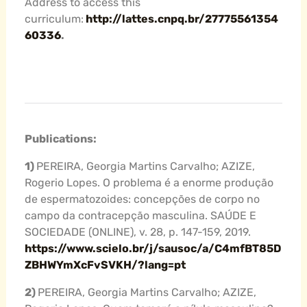
Address to access this
curriculum:
http://lattes.cnpq.br/27775561354
60336
.
Publications:
1)
PEREIRA, Georgia Martins Carvalho; AZIZE,
Rogerio Lopes. O problema é a enorme produção
de espermatozoides: concepções de corpo no
campo da contracepção masculina. SAÚDE E
SOCIEDADE (ONLINE), v. 28, p. 147-159, 2019.
https://www.scielo.br/j/sausoc/a/C4mfBT85D
ZBHWYmXcFvSVKH/?lang=pt
2)
PEREIRA, Georgia Martins Carvalho; AZIZE,