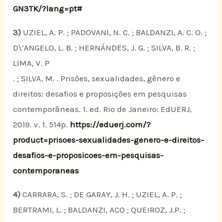
GN3TK/?lang=pt#
3)
UZIEL, A. P. ; PADOVANI, N. C. ; BALDANZI, A. C. O. ;
D\’ANGELO, L. B. ; HERNÁNDES, J. G. ; SILVA, B. R. ;
LIMA, V. P
. ; SILVA, M. . Prisões, sexualidades, gênero e
direitos: desafios e proposições em pesquisas
contemporâneas. 1. ed. Rio de Janeiro: EdUERJ,
2019. v. 1. 514p.
https://eduerj.com/?
product=prisoes-sexualidades-genero-e-direitos-
desafios-e-proposicoes-em-pesquisas-
contemporaneas
4)
CARRARA, S. ; DE GARAY, J. H. ; UZIEL, A. P. ;
BERTRAMI, L. ; BALDANZI, ACO ; QUEIROZ, J.P. ;