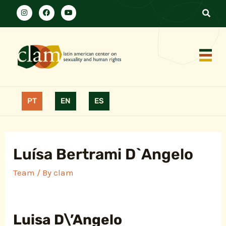
PT
EN
ES
Luísa Bertrami D`Angelo
Team
/ By
clam
Luisa D\’Angelo