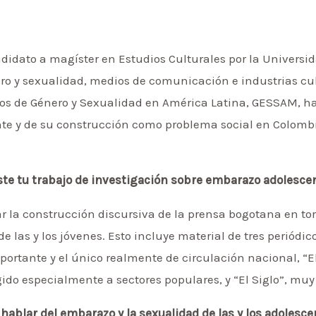
didato a magíster en Estudios Culturales por la Universi
o y sexualidad, medios de comunicación e industrias cult
ios de Género y Sexualidad en América Latina, GESSAM, ha
te y de su construcción como problema social en Colombi
ste tu trabajo de investigación sobre embarazo adolesce
ar la construcción discursiva de la prensa bogotana en t
e las y los jóvenes. Esto incluye material de tres periódic
portante y el único realmente de circulación nacional, “E
do especialmente a sectores populares, y “El Siglo”, muy 
 hablar del embarazo y la sexualidad de las y los adolesc