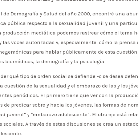
l de Demografía y Salud del año 2000, encontré una abu
tica pública respecto a la sexualidad juvenil y una partic
a producción mediática podemos rastrear cómo el tema ha
 y las voces autorizadas y, especialmente, cómo la prensa
s hegemónicas para hablar públicamente de esta cuestión,
es biomédicos, la demografía y la psicología.
der qué tipo de orden social se defiende -o se desea defe
a cuestión de la sexualidad y el embarazo de las y los jóv
rentes periódicos. El primero tiene que ver con la producció
as de predicar sobre y hacia los jóvenes, las formas de no
dad juvenil” y “embarazo adolescente”. El otro eje está re
sociales. A través de estas discusiones se crea un estado
lescente.