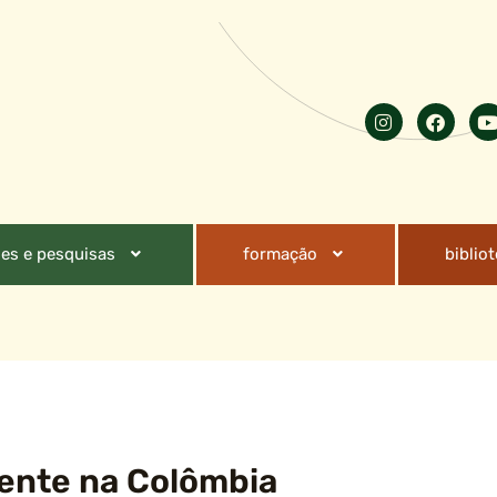
es e pesquisas
formação
biblio
ente na Colômbia