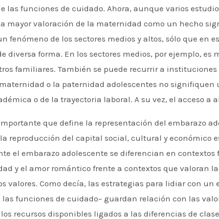
de las funciones de cuidado. Ahora, aunque varios estudi
na mayor valoración de la maternidad como un hecho signi
un fenómeno de los sectores medios y altos, sólo que en e
de diversa forma. En los sectores medios, por ejemplo, e
tros familiares. También se puede recurrir a institucione
a maternidad o la paternidad adolescentes no signifiquen 
démica o de la trayectoria laboral. A su vez, el acceso a 
importante que define la representación del embarazo ado
 la reproducción del capital social, cultural y económico
ante el embarazo adolescente se diferencian en contexto
ad y el amor romántico frente a contextos que valoran l
 valores. Como decía, las estrategias para lidiar con un
n las funciones de cuidado– guardan relación con las val
los recursos disponibles ligados a las diferencias de clas