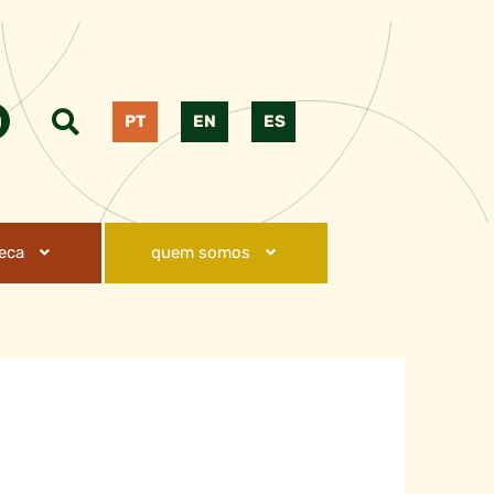
PT
EN
ES
teca
quem somos