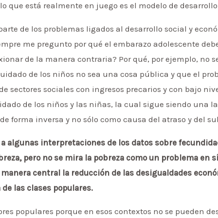
o que está realmente en juego es el modelo de desarrollo 
rte de los problemas ligados al desarrollo social y econó
siempre me pregunto por qué el embarazo adolescente deb
xionar de la manera contraria? Por qué, por ejemplo, no 
cuidado de los niños no sea una cosa pública y que el pro
e sectores sociales con ingresos precarios y con bajo nive
idado de los niños y las niñas, la cual sigue siendo una l
e forma inversa y no sólo como causa del atraso y del su
er a algunas interpretaciones de los datos sobre fecundid
obreza, pero no se mira la pobreza como un problema en s
 manera central la reducción de las desigualdades econ
de las clases populares.
ores populares porque en esos contextos no se pueden des