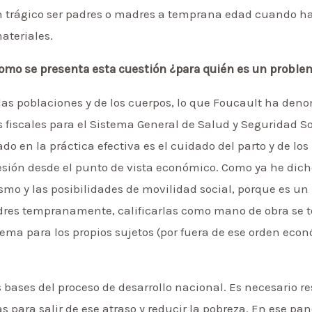
an trágico ser padres o madres a temprana edad cuando ha
ateriales.
omo se presenta esta cuestión ¿para quién es un proble
las poblaciones y de los cuerpos, lo que Foucault ha den
fiscales para el Sistema General de Salud y Seguridad So
o en la práctica efectiva es el cuidado del parto y de los
esión desde el punto de vista económico. Como ya he dic
ismo y las posibilidades de movilidad social, porque es un
res tempranamente, calificarlas como mano de obra se tor
ema para los propios sujetos (por fuera de ese orden eco
 bases del proceso de desarrollo nacional. Es necesario r
as para salir de ese atraso y reducir la pobreza. En ese 