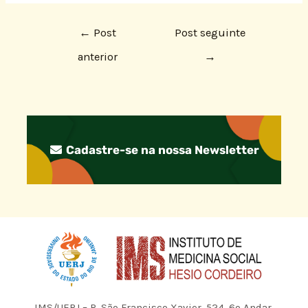
←
Post
Post seguinte
anterior
→
Cadastre-se na nossa Newsletter
IMS/UERJ – R. São Francisco Xavier, 524, 6º Andar,