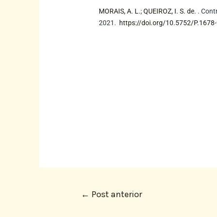
MORAIS, A. L.
;
QUEIROZ, I. S. de.
. Cont
2021.
https://doi.org/10.5752/P.167
←
Post anterior