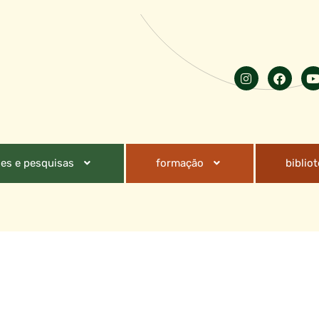
es e pesquisas
formação
biblio