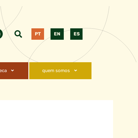
PT
EN
ES
teca
quem somos