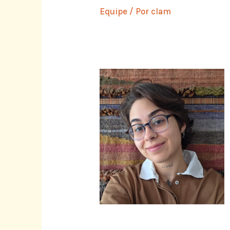
Equipe
/ Por
clam