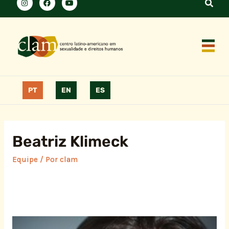
PT
EN
ES
Beatriz Klimeck
Equipe
/ Por
clam