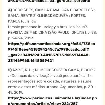
a%C3%A7%C3%B5es_da_gordura_corporal
4)
RODRIGUES, CAMILA CAVALCANTI BARCELOS ;
GAMA, BEATRIZ KLIMECK GOUVÊA ; PORTES,
KARLA P. . Is low
female presence in urology a brazilian issue?.
REVISTA DE MEDICINA (SÃO PAULO. ONLINE), v. 98,
p. 24-24, 2019.
https://pdfs.semanticscholar.org/fc54/738ea
9745f0eee4518294245d7a7998dccdc.pdf?
_ga=2.184816940.401557013.1656974448-
231469960.1648059421
5)
AZIZE, R. L. ; KLIMECK GOUVE’A GAMA, BEATRIZ
. -Doenças da civilização: você pode curá-las?-:
representações sobre cidade, natureza e saúde
entre classes médias urbana. Argumentos, p. 30-
49, 2019.
https://www.periodicos.unimontes.br/index.ph
p/argumentos/article/view/222/257