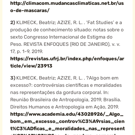
http://climacom.mudancasclimaticas.net.br/us
o-de-mascaras/
2)
KLIMECK, Beatriz; AZIZE, R. L. . ‘Fat Studies’ e a
produção de conhecimento situado: notas sobre o
sexto Congresso Internacional de Estigma do
Peso. REVISTA ENFOQUES (RIO DE JANEIRO), v. v.
17, p. 1-9, 2019.
https://revistas.ufrj.br/index.php/enfoques/ar
ticle/view/23913
3)
KLIMECK, Beatriz; AZIZE, R. L. . ?Algo bom em
excesso?: controvérsias científicas e moralidades
nas representações da gordura corporal. In:
Reunião Brasileira de Antropologia, 2019, Brasília.
Direitos Humanos e Antropologia em Ação, 2019.
https://www.academia.edu/43028926/_Algo_
bom_em_excesso_controv%C3%A9rsias_cien
t%C3%ADficas_e_moralidades_nas_represent