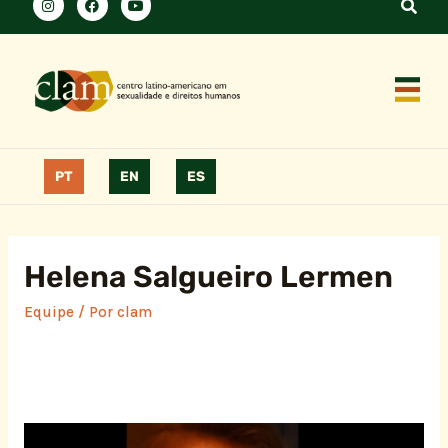
PT
EN
ES
Helena Salgueiro Lermen
Equipe
/ Por
clam