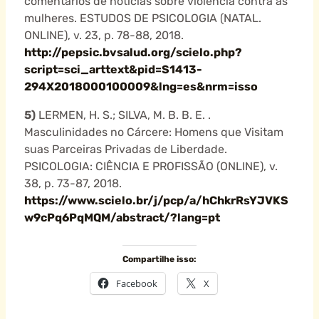
comentários de notícias sobre violência contra as
mulheres. ESTUDOS DE PSICOLOGIA (NATAL.
ONLINE), v. 23, p. 78-88, 2018.
http://pepsic.bvsalud.org/scielo.php?
script=sci_arttext&pid=S1413-
294X2018000100009&lng=es&nrm=isso
5)
LERMEN, H. S.; SILVA, M. B. B. E. .
Masculinidades no Cárcere: Homens que Visitam
suas Parceiras Privadas de Liberdade.
PSICOLOGIA: CIÊNCIA E PROFISSÃO (ONLINE), v.
38, p. 73-87, 2018.
https://www.scielo.br/j/pcp/a/hChkrRsYJVKS
w9cPq6PqMQM/abstract/?lang=pt
Compartilhe isso:
Facebook
X