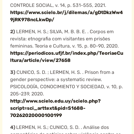
CONTROLE SOCIAL, v. 14, p. 531-555, 2021.
https://www.scielo.br/j/dilemas/a/gDtDkzWw4
9jRK978ncLkwDp/
2)
LERMEN, H. S.; SILVA, M. B. B. E. . Corpos em
revista: etnografia com visitantes em prisões
femininas. Teoria e Cultura, v. 15, p. 80-90, 2020.
https://periodicos.ufjf.br/index.php/TeoriaeCu
ltura/article/view/27658
3)
CUNICO, S. D. ; LERMEN, H. S. . Prison from a
gender perspective: a systematic review.
PSICOLOGÍA, CONOCIMIENTO Y SOCIEDAD, v. 10, p.
205-239, 2020.
http://www.scielo.edu.uy/scielo.php?
script=sci_arttext&pid=S1688-
70262020000100199
4)
LERMEN, H. S.; CUNICO, S. D. . Análise dos