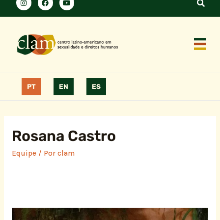
PT
EN
ES
Rosana Castro
Equipe
/ Por
clam