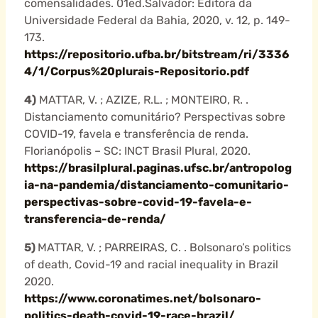
comensalidades. 01ed.Salvador: Editora da
Universidade Federal da Bahia, 2020, v. 12, p. 149-
173.
https://repositorio.ufba.br/bitstream/ri/3336
4/1/Corpus%20plurais-Repositorio.pdf
4)
MATTAR, V. ; AZIZE, R.L. ; MONTEIRO, R. .
Distanciamento comunitário? Perspectivas sobre
COVID-19, favela e transferência de renda.
Florianópolis – SC: INCT Brasil Plural, 2020.
https://brasilplural.paginas.ufsc.br/antropolog
ia-na-pandemia/distanciamento-comunitario-
perspectivas-sobre-covid-19-favela-e-
transferencia-de-renda/
5)
MATTAR, V. ; PARREIRAS, C. . Bolsonaro’s politics
of death, Covid-19 and racial inequality in Brazil
2020.
https://www.coronatimes.net/bolsonaro-
politics-death-covid-19-race-brazil/