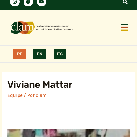
PT
EN
ES
Viviane Mattar
Equipe
/ Por
clam