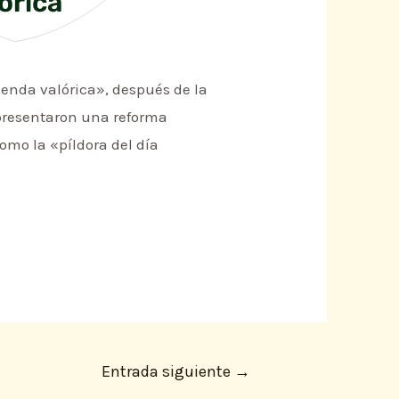
órica’
genda valórica», después de la
 presentaron una reforma
omo la «píldora del día
Entrada siguiente
→