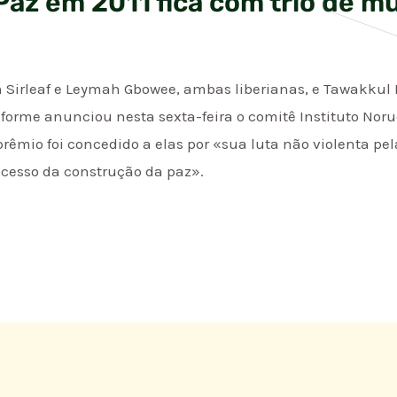
Paz em 2011 fica com trio de m
n Sirleaf e Leymah Gbowee, ambas liberianas, e Tawakku
nforme anunciou nesta sexta-feira o comitê Instituto Nor
rêmio foi concedido a elas por «sua luta não violenta pel
ocesso da construção da paz».