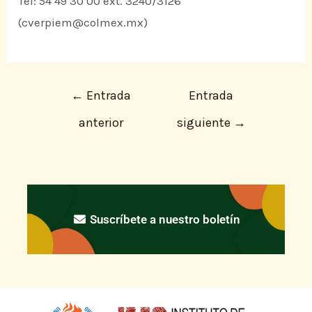
Tel: 54 49 30 00 ext. 3240/3126
(cverpiem@colmex.mx)
←
Entrada
Entrada
anterior
siguiente
→
Suscríbete a nuestro boletín