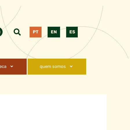
PT
EN
ES
teca
quem somos