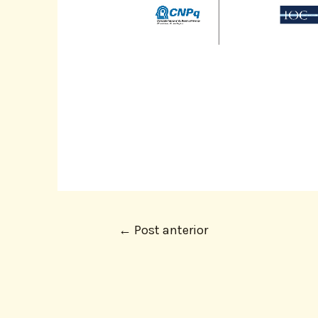
←
Post anterior