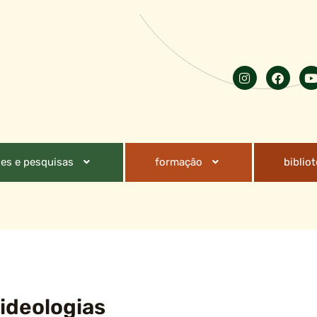
es e pesquisas
formação
biblio
 ideologias