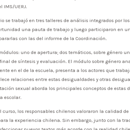
el IMS/UERJ.
o se trabajó en tres talleres de análisis integrados por los
rtunidad una pauta de trabajo y luego participaron en un
rarlas con las del informe de la Coordinación.
 módulos: uno de apertura; dos temáticos, sobre género un
o final de síntesis y evaluación. El módulo sobre género a
ente en el de la escuela, presenta a los actores que traba
ece relaciones entre estas desigualdades y otras desigual
ación sexual aborda los principales conceptos de estas d
a escolar.
l curso, los responsables chilenos valoraron la calidad de 
para la experiencia chilena. Sin embargo, junto con la tr
feccionar nuevos textos más acorde con la realidad chi