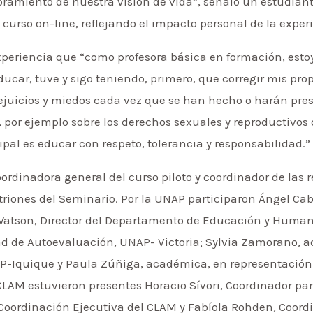
ramiento de nuestra visión de vida”, señaló un estudiant
curso on-line, reflejando el impacto personal de la experi
 experiencia que “como profesora básica en formación, es
educar, tuve y sigo teniendo, primero, que corregir mis pr
juicios y miedos cada vez que se han hecho o harán pres
por ejemplo sobre los derechos sexuales y reproductivos d
pal es educar con respeto, tolerancia y responsabilidad.”
coordinadora general del curso piloto y coordinador de las
triones del Seminario. Por la UNAP participaron Ángel Cab
 Watson, Director del Departamento de Educación y Huma
dad de Autoevaluación, UNAP- Victoria; Sylvia Zamorano,
Iquique y Paula Zúñiga, académica, en representación d
LAM estuvieron presentes Horacio Sívori, Coordinador pa
a Coordinación Ejecutiva del CLAM y Fabíola Rohden, Coord