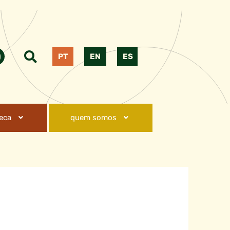
PT
EN
ES
teca
quem somos