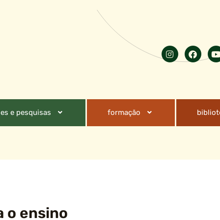
es e pesquisas
formação
biblio
 o ensino