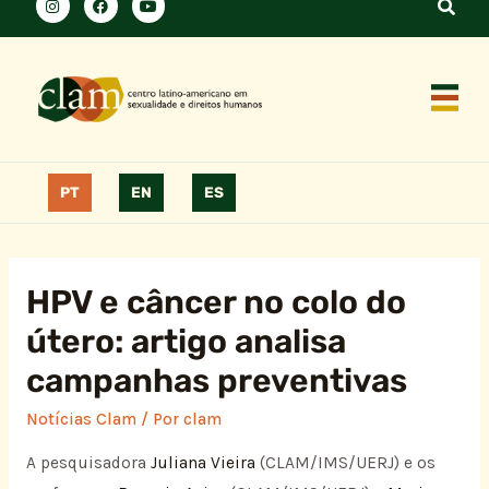
PT
EN
ES
HPV e câncer no colo do
útero: artigo analisa
campanhas preventivas
Notícias Clam
/ Por
clam
A pesquisadora
Juliana Vieira
(CLAM/IMS/UERJ) e os