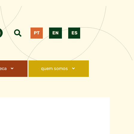
PT
EN
ES
teca
quem somos