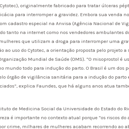
Cytotec), originalmente fabricado para tratar úlceras pépt
ácia para interromper a gravidez. Embora sua venda no p
om cadastro especial na Anvisa (Agência Nacional de Vigi
o tanto na internet como nos vendedores ambulantes do
mulheres que utilizam a droga para interromper uma gra
ão ao uso do Cytotec, a orientação proposta pelo projeto
Organização Mundial de Saúde (OMS). “O misoprostol é u
 no mundo todo para indução do parto. O Brasil é um dos
o órgão de vigilância sanitária para a indução do parto 
nciados”, explica Faundes, que há alguns anos atua ta
tituto de Medicina Social da Universidade do Estado do R
eza é importante no contexto atual porque “os riscos do a
por crime, milhares de mulheres acabam recorrendo ao ab