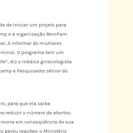
de de iniciar um projeto para
camp e a organização BemFam
uai, é informar às mulheres
 criminal. O programa tem um
te”, diz o médico ginecologista
icamp e Pesquisador sênior do
ro, para que ela saiba
a reduzir o número de abortos.
o morra em conseqüência de sua
o gerou reações: o Ministério