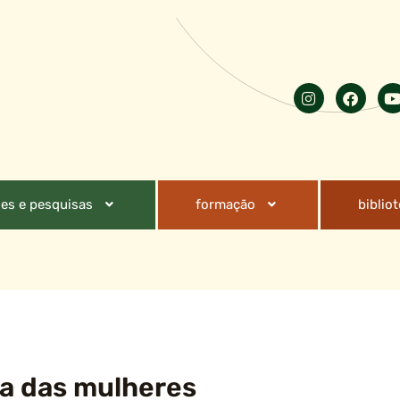
es e pesquisas
formação
biblio
ida das mulheres