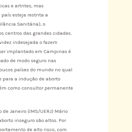
icas e artrites, mas
aís esteja restrita a
lância Sanitária), o
s centros das grandes cidades.
videz indesejada o fazem
 a ser implantado em Campinas é
sado de modo seguro nas
 poucos países do mundo no qual
e para a indução de aborto
mbém como consultor permanente
io de Janeiro (IMS/UERJ) Mário
borto inseguro são altos. Por
ortamento de alto risco, com