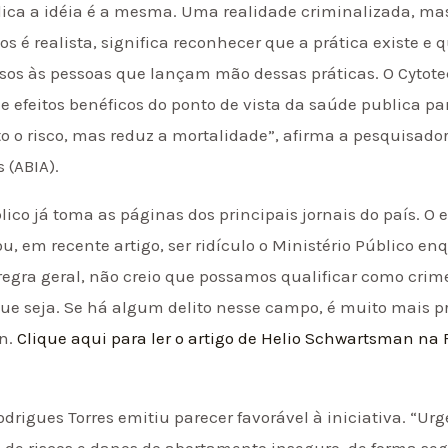
lica a idéia é a mesma. Uma realidade criminalizada, ma
é realista, significa reconhecer que a prática existe e 
rsos às pessoas que lançam mão dessas práticas. O Cytote
efeitos benéficos do ponto de vista da saúde publica para
 o risco, mas reduz a mortalidade”, afirma a pesquisador
s (ABIA).
ico já toma as páginas dos principais jornais do país. O e
, em recente artigo, ser ridículo o Ministério Público e
egra geral, não creio que possamos qualificar como crim
que seja. Se há algum delito nesse campo, é muito mais p
an.
Clique aqui para ler o artigo de Helio Schwartsman na 
Rodrigues Torres emitiu parecer favorável à iniciativa. “
de riscos e danos do abortamento inseguro, de forma segu