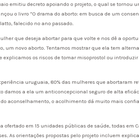
aio emitiu decreto apoiando o projeto, o qual se tornou u
nçou o livro “O drama do aborto: em busca de um consens
atto, falecido no ano passado.
mulher que deseja abortar para que volte e nos dê a opor
to, um novo aborto. Tentamos mostrar que ela tem alterna
e explicamos os riscos de tomar misoprostol ou introduzir 
experiência uruguaia, 80% das mulheres que abortaram 
rto damos a ela um anticoncepcional seguro de alta eficá
m do aconselhamento, o acolhimento dá muito mais conf
ia ofertado em 15 unidades públicas de saúde, todas em 
. As orientações propostas pelo projeto incluem explicar