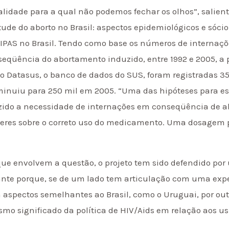
alidade para a qual não podemos fechar os olhos”, salie
de do aborto no Brasil: aspectos epidemiológicos e sócio
o IPAS no Brasil. Tendo como base os números de interna
eqüência do abortamento induzido, entre 1992 e 2005, a 
o Datasus, o banco de dados do SUS, foram registradas 35
minuiu para 250 mil em 2005. “Uma das hipóteses para es
zido a necessidade de internações em conseqüência de ab
heres sobre o correto uso do medicamento. Uma dosagem
e envolvem a questão, o projeto tem sido defendido por 
ortante porque, se de um lado tem articulação com uma e
 aspectos semelhantes ao Brasil, como o Uruguai, por out
mo significado da política de HIV/Aids em relação aos us