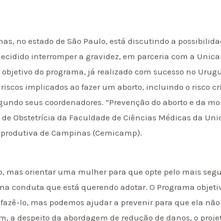
as, no estado de São Paulo, está discutindo a possibilida
ecidido interromper a gravidez, em parceria com a Uni
O objetivo do programa, já realizado com sucesso no Urug
 riscos implicados ao fazer um aborto, incluindo o risco
gundo seus coordenadores. “Prevenção do aborto e da mor
ar de Obstetrícia da Faculdade de Ciências Médicas da Un
eprodutiva de Campinas (Cemicamp).
rto, mas orientar uma mulher para que opte pelo mais segu
 na conduta que está querendo adotar. O Programa objetiv
fazê-lo, mas podemos ajudar a prevenir para que ela nã
m, a despeito da abordagem de redução de danos, o projet