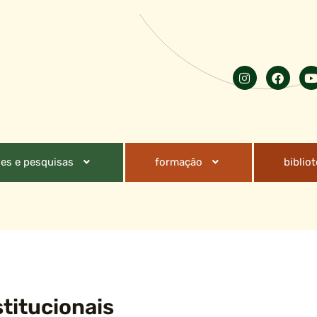
es e pesquisas
formação
biblio
titucionais