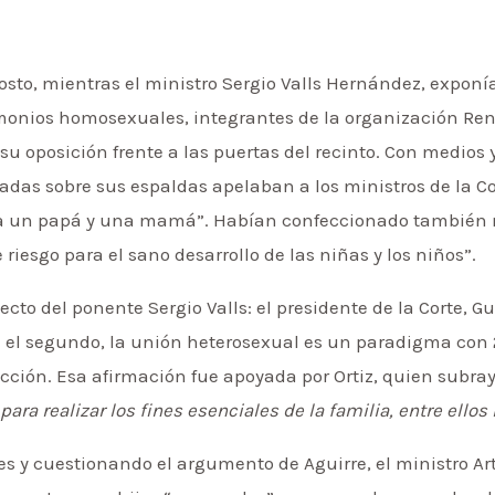
osto, mientras el ministro Sergio Valls Hernández, exponí
monios homosexuales, integrantes de la organización Ren
u oposición frente a las puertas del recinto. Con medios 
adas sobre sus espaldas apelaban a los ministros de la Co
o a un papá y una mamá”. Habían confeccionado también
riesgo para el sano desarrollo de las niñas y los niños”.
cto del ponente Sergio Valls: el presidente de la Corte, G
 el segundo, la unión heterosexual es un paradigma con 2
ucción. Esa afirmación fue apoyada por Ortiz, quien subra
ra realizar los fines esenciales de la familia, entre ellos
s y cuestionando el argumento de Aguirre, el ministro Art