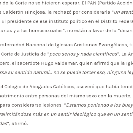
 de la Corte no se hicieron esperar. El PAN (Partido Acció
e Calderón Hinojosa, la rechazó por considerarla “
un atent
. El presidente de ese instituto político en el Distrito Feder
ianas y a los homosexuales”, no están a favor de la “desin
fraternidad Nacional de Iglesias Cristianas Evangélicas, 
Corte de Justicia de “
poco serios y nada científicos
“. La 
vocero, el sacerdote Hugo Valdemar, quien afirmó que la Igl
ersa su sentido natural… no se puede torcer eso, ninguna le
l Colegio de Abogados Católicos, aseveró que había tenid
matrimonio entre personas del mismo sexo con la muerte, 
para considerarse lesiones. “
Estamos poniendo a los bueye
ralimitándose más en un sentir ideológico que en un senti
das
“, afirmó.