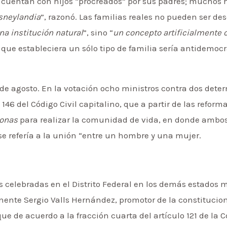
s cuentan con hijos “procreados” por sus padres; muchos 
isneylandia
”, razonó. Las familias reales no pueden ser des
na institución natural
”, sino “
un concepto artificialmente 
ue estableciera un sólo tipo de familia sería antidemocrát
 de agosto. En la votación ocho ministros contra dos dete
 146 del Código Civil capitalino, que a partir de las reform
sonas
para realizar la comunidad de vida, en donde ambos
se refería a la unión “entre un hombre y una mujer.
 celebradas en el Distrito Federal en los demás estados m
nente Sergio Valls Hernández, promotor de la constitucio
ue de acuerdo a la fracción cuarta del artículo 121 de la C