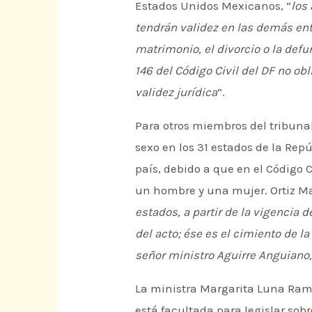
Estados Unidos Mexicanos, “
los
tendrán validez en las demás enti
matrimonio, el divorcio o la defu
146 del Código Civil del DF no ob
validez jurídica
“.
Para otros miembros del tribuna
sexo en los 31 estados de la Rep
país, debido a que en el Código 
un hombre y una mujer. Ortiz Ma
estados, a partir de la vigencia d
del acto; ése es el cimiento de l
señor ministro Aguirre Anguiano,
La ministra Margarita Luna Ramo
está facultada para legislar sob