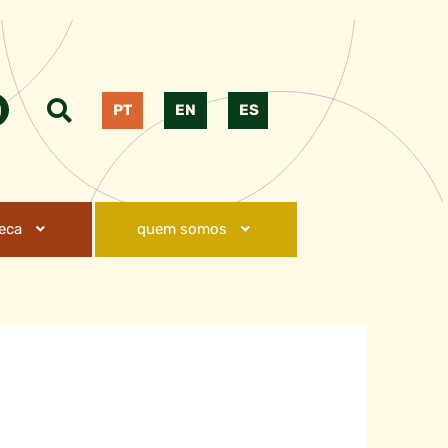
PT
EN
ES
teca
quem somos