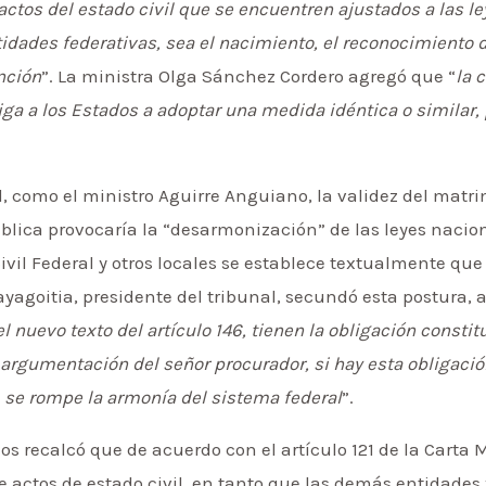
 actos del estado civil que se encuentren ajustados a las l
dades federativas, sea el nacimiento, el reconocimiento de
nción
”. La ministra Olga Sánchez Cordero agregó que “
la 
liga a los Estados a adoptar una medida idéntica o similar, 
l, como el ministro Aguirre Anguiano, la validez del mat
ública provocaría la “desarmonización” de las leyes nacion
Civil Federal y otros locales se establece textualmente qu
yagoitia, presidente del tribunal, secundó esta postura, 
el nuevo texto del artículo 146, tienen la obligación consti
a argumentación del señor procurador, si hay esta obligaci
 se rompe la armonía del sistema federal
”.
s recalcó que de acuerdo con el artículo 121 de la Carta 
re actos de estado civil, en tanto que las demás entidades