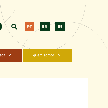
PT
EN
ES
teca
quem somos