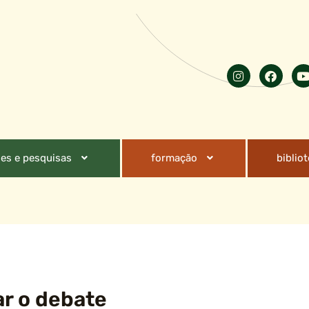
es e pesquisas
formação
biblio
r o debate