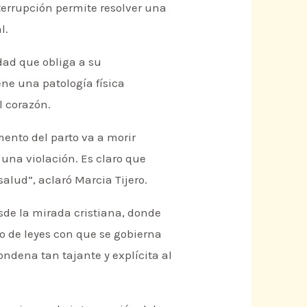
terrupción permite resolver una
l.
ad que obliga a su
ne una patología física
l corazón.
mento del parto va a morir
una violación. Es claro que
alud”, aclaró Marcia Tijero.
esde la mirada cristiana, donde
to de leyes con que se gobierna
condena tan tajante y explícita al