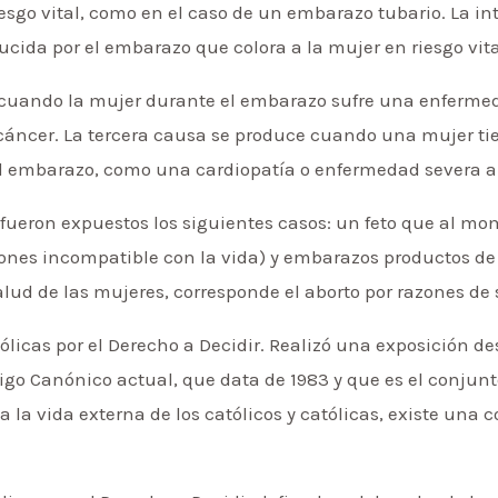
esgo vital, como en el caso de un embarazo tubario. La in
cida por el embarazo que colora a la mujer en riesgo vita
uando la mujer durante el embarazo sufre una enfermed
cáncer. La tercera causa se produce cuando una mujer tie
l embarazo, como una cardiopatía o enfermedad severa a
fueron expuestos los siguientes casos: un feto que al mo
es incompatible con la vida) y embarazos productos de 
alud de las mujeres, corresponde el aborto por razones de s
tólicas por el Derecho a Decidir. Realizó una exposición d
digo Canónico actual, que data de 1983 y que es el conjun
 a la vida externa de los católicos y católicas, existe una 