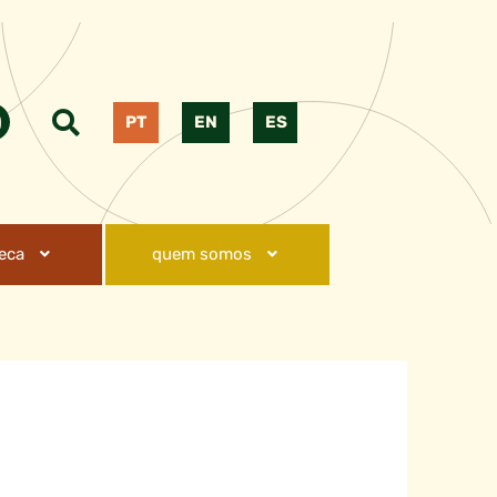
PT
EN
ES
teca
quem somos