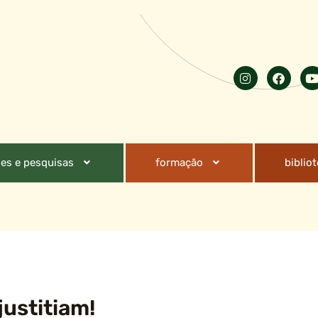
es e pesquisas
formação
biblio
justitiam!