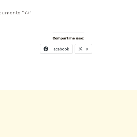
ocumento “
<
>
”
Compartilhe isso:
Facebook
X