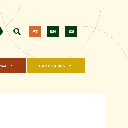
PT
EN
ES
teca
quem somos