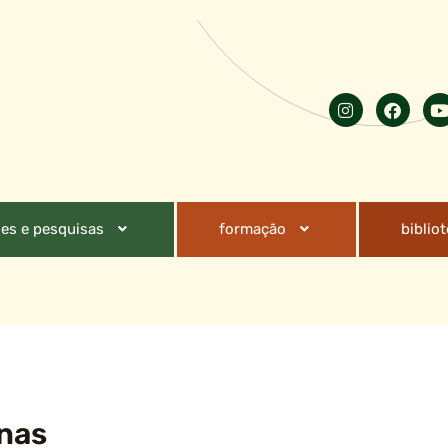
es e pesquisas
formação
biblio
inas