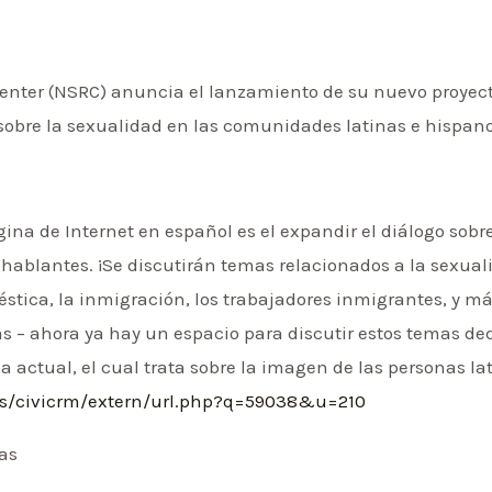
Center (NSRC) anuncia el lanzamiento de su nuevo proyec
o sobre la sexualidad en las comunidades latinas e hispa
gina de Internet en español es el expandir el diálogo sobr
ablantes. ¡Se discutirán temas relacionados a la sexual
stica, la inmigración, los trabajadores inmigrantes, y m
nas – ahora ya hay un espacio para discutir estos temas d
 actual, el cual trata sobre la imagen de las personas lati
es/civicrm/extern/url.php?q=59038&u=210
nas