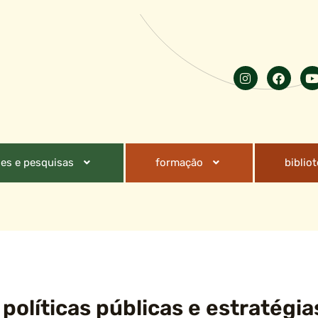
es e pesquisas
formação
biblio
 políticas públicas e estratégia