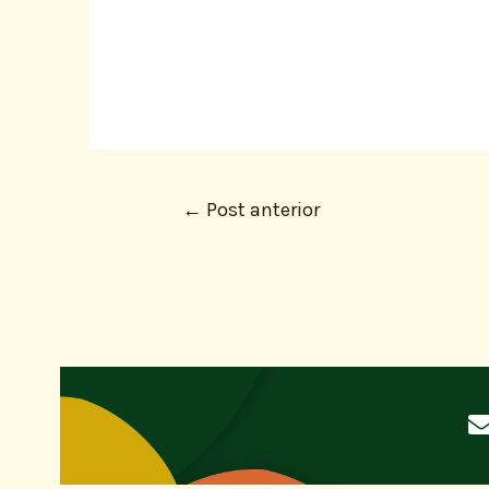
←
Post anterior