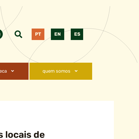
PT
EN
ES
teca
quem somos
s locais de