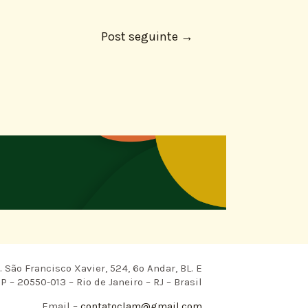
Post seguinte
→
 São Francisco Xavier, 524, 6º Andar, BL. E
P – 20550-013 – Rio de Janeiro – RJ – Brasil
Email –
contatoclam@gmail.com