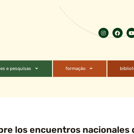
es e pesquisas
formação
biblio
bre los encuentros nacionales