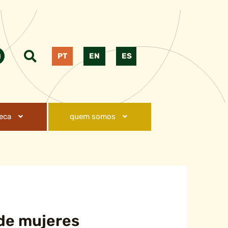
PT
EN
ES
teca
quem somos
 de mujeres