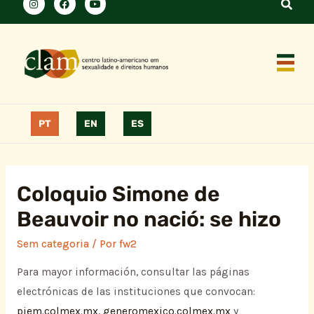
PT
EN
ES
Coloquio Simone de
Beauvoir no nació: se hizo
Sem categoria
/ Por
fw2
Para mayor información, consultar las páginas
electrónicas de las instituciones que convocan:
piem.colmex.mx
,
generomexico.colmex.mx
y