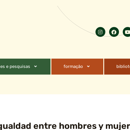
es e pesquisas
formação
biblio
gualdad entre hombres y muje