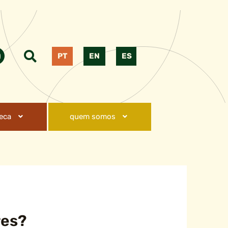
PT
EN
ES
teca
quem somos
res?