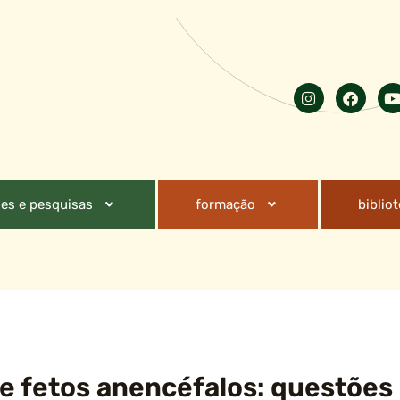
es e pesquisas
formação
biblio
e fetos anencéfalos: questões 