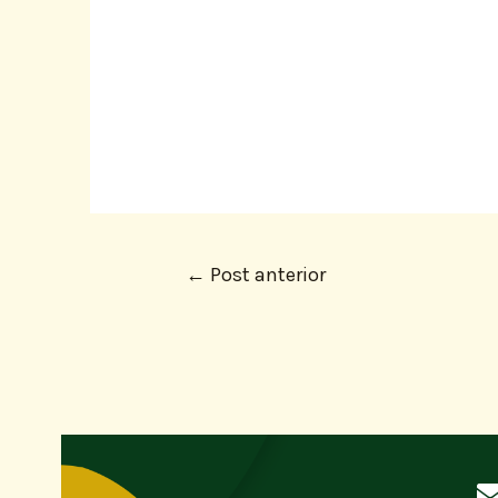
←
Post anterior