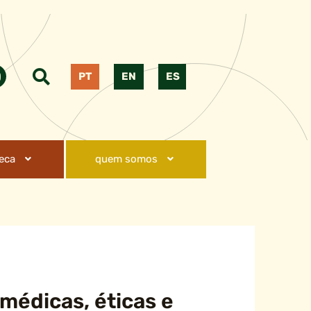
PT
EN
ES
teca
quem somos
médicas, éticas e