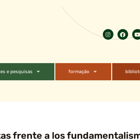
es e pesquisas
formação
biblio
tas frente a los fundamentalis