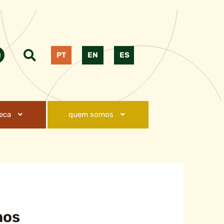
PT
EN
ES
teca
quem somos
mos