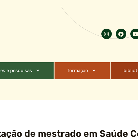
es e pesquisas
formação
biblio
tação de mestrado em Saúde C