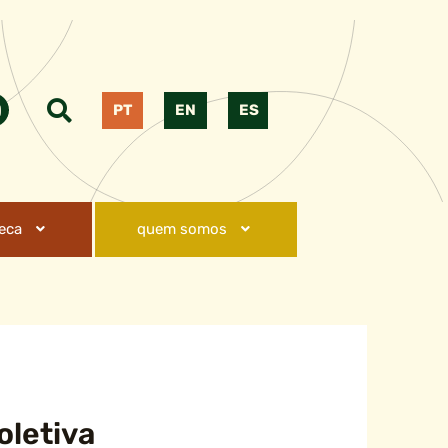
PT
EN
ES
teca
quem somos
oletiva