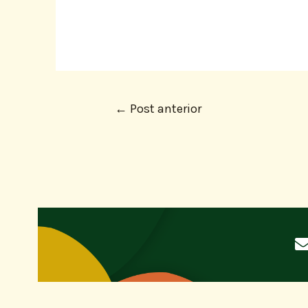
←
Post anterior