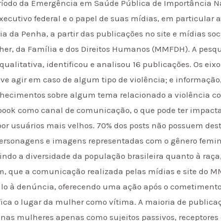
ríodo da Emergência em Saúde Pública de Importância Nac
executivo federal e o papel de suas mídias, em particular
ia da Penha, a partir das publicações no site e mídias so
lher, da Família e dos Direitos Humanos (MMFDH). A pesq
alitativa, identificou e analisou 16 publicações. Os eixo
ve agir em caso de algum tipo de violência; e informação,
nhecimentos sobre algum tema relacionado a violência co
book como canal de comunicação, o que pode ter impact
a por usuários mais velhos. 70% dos posts não possuem des
ersonagens e imagens representadas com o gênero femini
ndo a diversidade da população brasileira quanto à raça, 
m, que a comunicação realizada pelas mídias e site do 
lo à denúncia, oferecendo uma ação após o cometimento d
ifica o lugar da mulher como vítima. A maioria de public
 nas mulheres apenas como sujeitos passivos, receptores