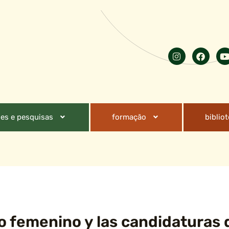
es e pesquisas
formação
biblio
o femenino y las candidaturas 