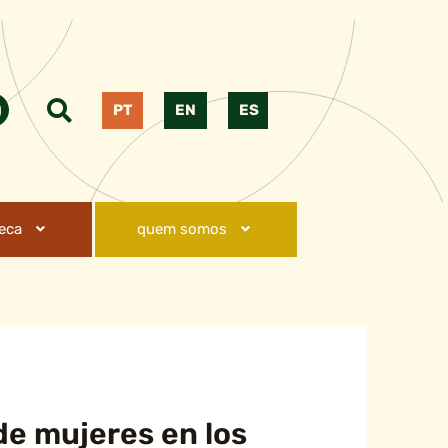
PT
EN
ES
teca
quem somos
de mujeres en los