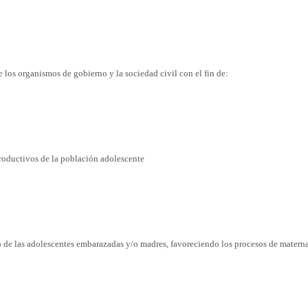
e
los
organismos
de gobierno y la sociedad
civil
con el fin de:
roductivos de la población
adolescente
o de las
adolescentes
embarazadas y/o
madres
, favoreciendo los procesos de matern