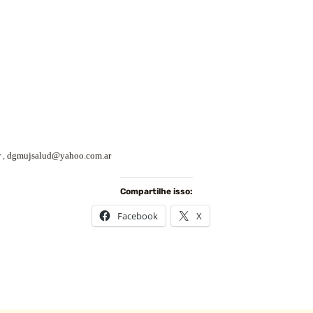
r
,
dgmujsalud@yahoo.com.ar
Compartilhe isso:
Facebook
X