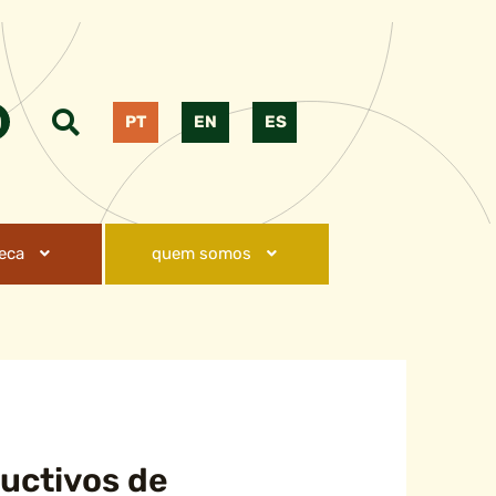
PT
EN
ES
teca
quem somos
uctivos de