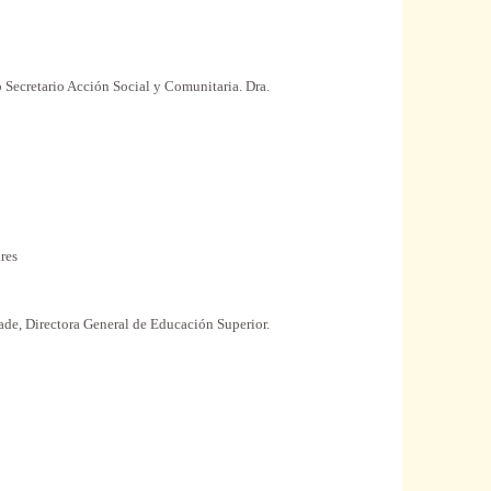
ub Secretario Acción
Social
y Comunitaria. Dra.
res
ade, Directora
General
de Educación
Superior
.