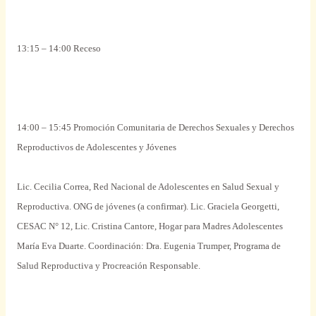
13:15 – 14:00 Receso
14:00 – 15:45 Promoción Comunitaria de Derechos
Sexuales
y Derechos
Reproductivos de
Adolescentes
y Jóvenes
Lic. Cecilia Correa, Red
Nacional
de
Adolescentes
en Salud
Sexual
y
Reproductiva. ONG de jóvenes (a
confirmar
). Lic. Graciela Georgetti,
CESAC N° 12, Lic. Cristina Cantore, Hogar
para
Madres
Adolescentes
María Eva Duarte. Coordinación: Dra.
Eugenia
Trumper,
Programa
de
Salud Reproductiva y Procreación Responsable.