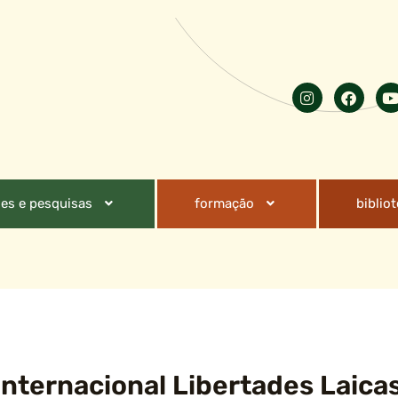
es e pesquisas
formação
biblio
Internacional Libertades Laica