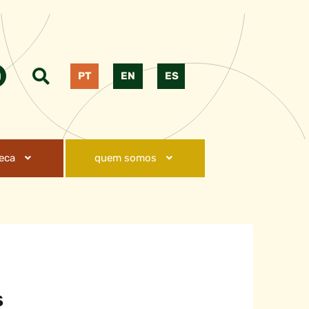
PT
EN
ES
teca
quem somos
s