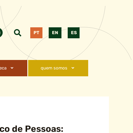
PT
EN
ES
teca
quem somos
co de Pessoas: