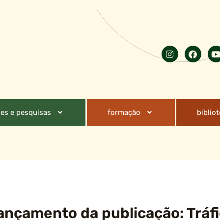
es e pesquisas
formação
biblio
ançamento da publicação: Tráfi