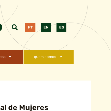
PT
EN
ES
teca
quem somos
al de Mujeres