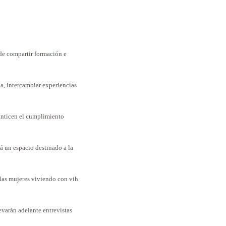
 de compartir formación e
da, intercambiar experiencias
ranticen el cumplimiento
rá un espacio destinado a la
 las mujeres viviendo con vih
levarán adelante entrevistas