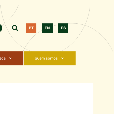
PT
EN
ES
teca
quem somos