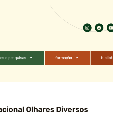
es e pesquisas
formação
biblio
acional Olhares Diversos