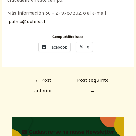
Más información 56 – 2- 9787802, o al e-mail
ipalma@uchile.cl
Compartilhe isso:
Facebook
X
←
Post
Post seguinte
anterior
→
Cadastre-se na nossa Newsletter