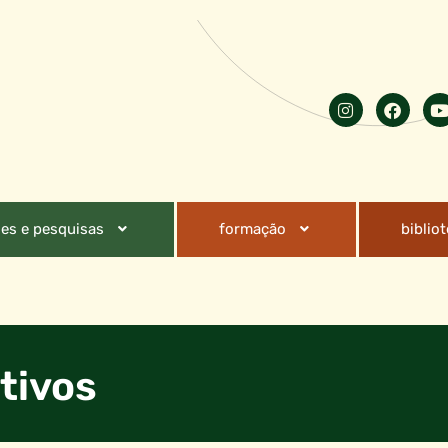
es e pesquisas
formação
biblio
tivos