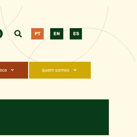
PT
EN
ES
teca
quem somos