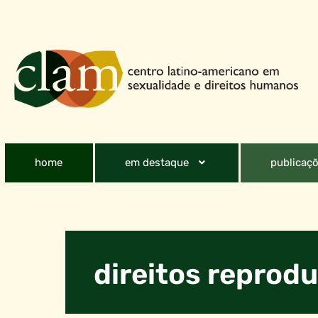
home
em destaque
publicaçõ
direitos reprodu