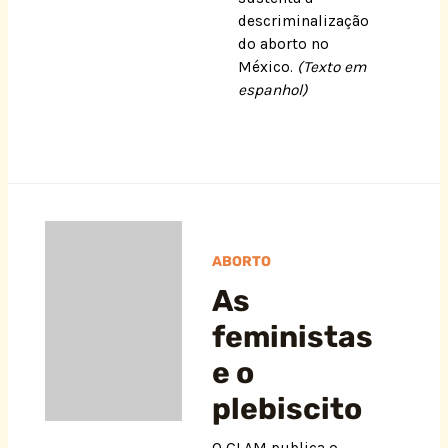
descriminalização
do aborto no
México.
(Texto em
espanhol)
ABORTO
As
feministas
e o
plebiscito
O CLAM publica o