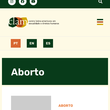
PT
EN
ES
Aborto
ABORTO