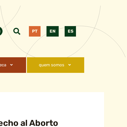
PT
EN
ES
teca
quem somos
echo al Aborto