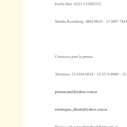
Estela Díaz: 0221-155402552
Martha Rosenberg: 4804 9824 – 15 5887 744
Contactos para la prensa:
Telefones:
15 4164 6054 – 15 5374 8008 – 15
prensacam2@yahoo.com.ar
estrategias_aborto@yahoo.com.ar
Página web:
www.derechoalaborto.org.ar